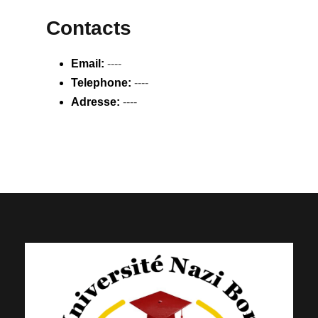
Contacts
Email:
----
Telephone:
----
Adresse:
----