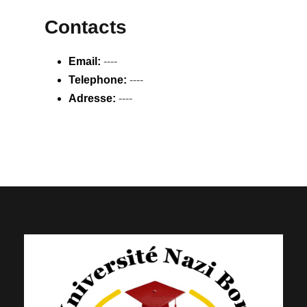
Contacts
Email:
----
Telephone:
----
Adresse:
----