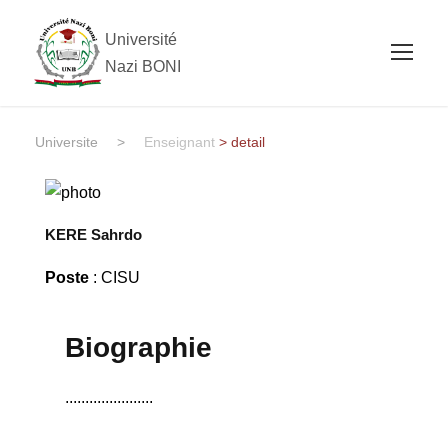
Université
Nazi BONI
Universite
>
Enseignant
> detail
KERE Sahrdo
Poste
: CISU
Biographie
......................