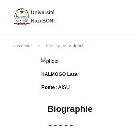
Université
Nazi BONI
Universite
>
Enseignant
> detail
KALMOGO Lazar
Poste
: AISU
Biographie
......................