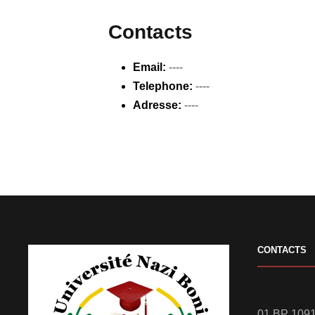
Contacts
Email:
----
Telephone:
----
Adresse:
----
CONTACTS
01 BP 1091