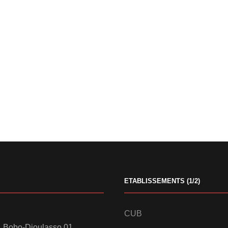
ETABLISSEMENTS (1/2)
CUB
 Bobo-Dioulasso 01