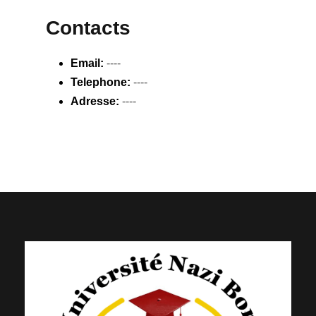
Contacts
Email:
----
Telephone:
----
Adresse:
----