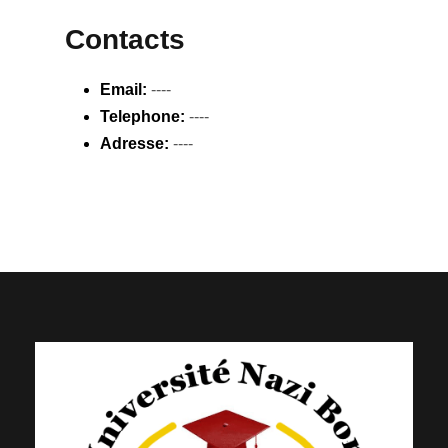
Contacts
Email:
----
Telephone:
----
Adresse:
----