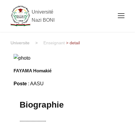
Université
Nazi BONI
Universite
>
Enseignant
> detail
FAYAMA Homakié
Poste
: AASU
Biographie
......................