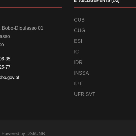
ETABLISSEMENTS (1/2)
CUB
 Bobo-Dioulasso 01
CUG
lasso
ESI
so
IC
06-35
IDR
25-77
INSSA
obo.gov.bf
IUT
UFR SVT
és. Powered by DSI/UNB