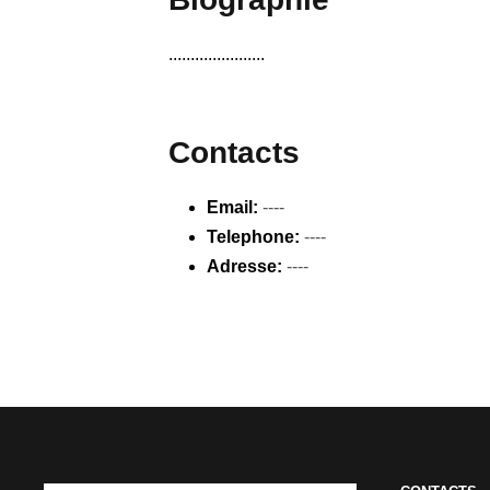
......................
Contacts
Email:
----
Telephone:
----
Adresse:
----