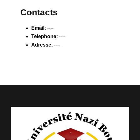
Contacts
Email:
----
Telephone:
----
Adresse:
----