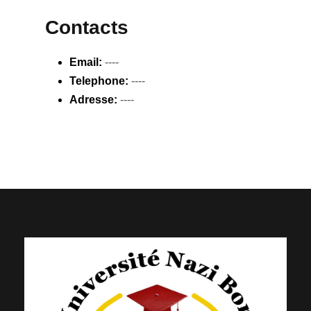
Contacts
Email:
----
Telephone:
----
Adresse:
----