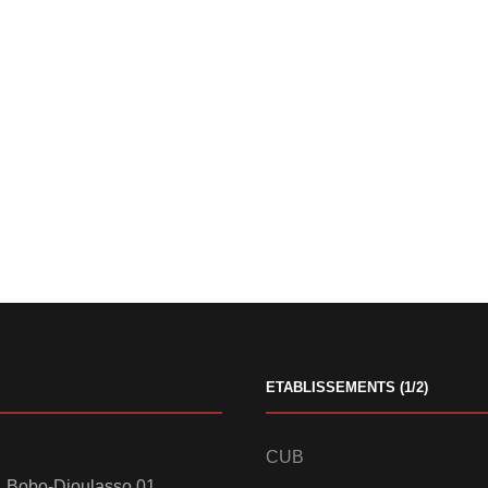
ETABLISSEMENTS (1/2)
CUB
 Bobo-Dioulasso 01