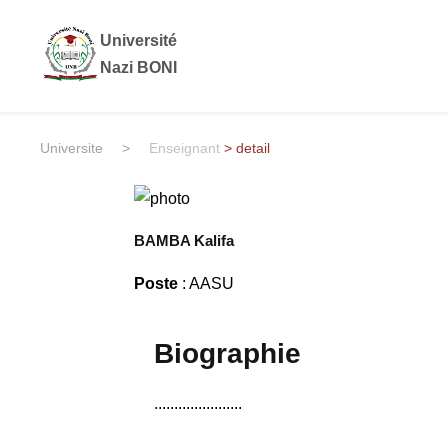
Université
Nazi BONI
Universite
>
Enseignant
> detail
BAMBA Kalifa
Poste
: AASU
Biographie
......................