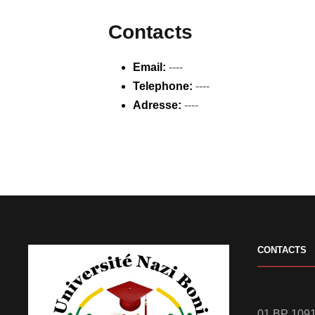
Contacts
Email:
----
Telephone:
----
Adresse:
----
CONTACTS
01 BP 1091