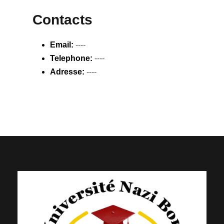
Contacts
Email:
----
Telephone:
----
Adresse:
----