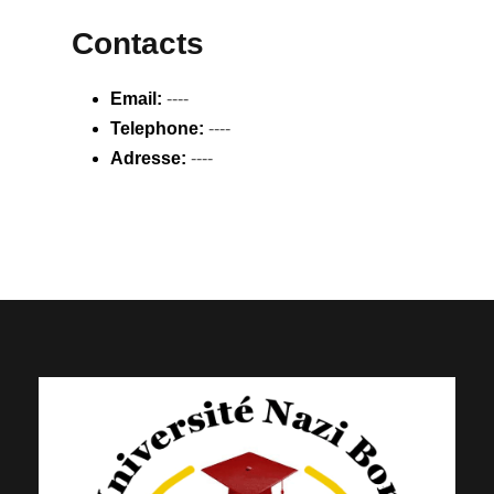
Contacts
Email:
----
Telephone:
----
Adresse:
----