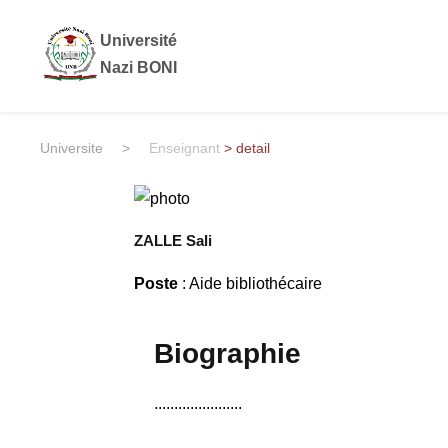
Université
Nazi BONI
Universite
>
Enseignant
> detail
ZALLE Sali
Poste
: Aide bibliothécaire
Biographie
......................