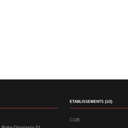
ETABLISSEMENTS (1/2)
CUB
 Bobo-Dioulasso 01