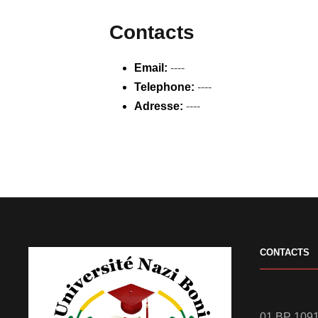
Contacts
Email:
----
Telephone:
----
Adresse:
----
CONTACTS
01 BP 1091