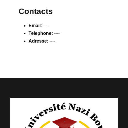
Contacts
Email:
----
Telephone:
----
Adresse:
----