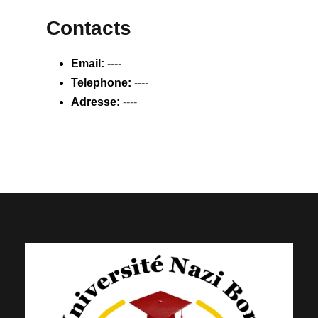
Contacts
Email:
----
Telephone:
----
Adresse:
----