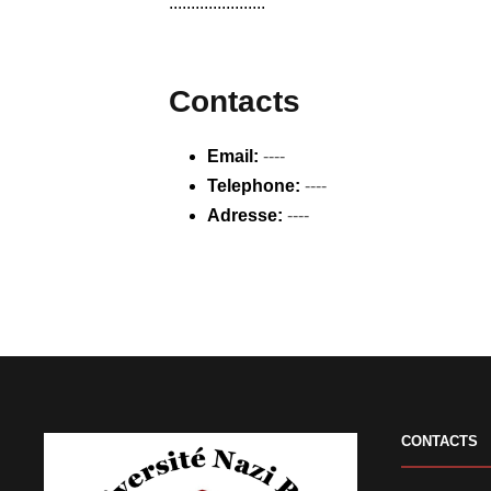
......................
Contacts
Email:
----
Telephone:
----
Adresse:
----
CONTACTS