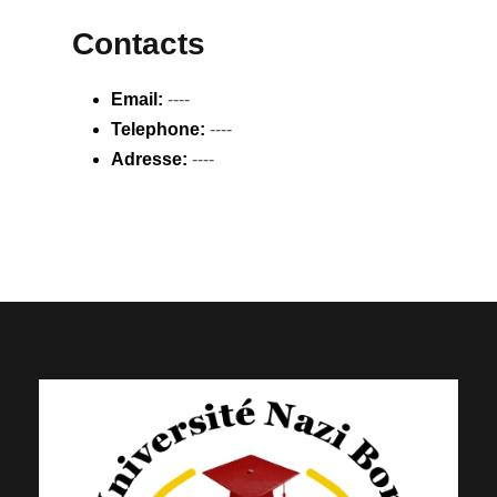
Contacts
Email:
----
Telephone:
----
Adresse:
----