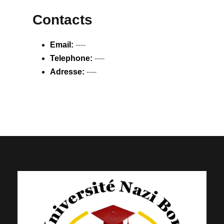
Contacts
Email:
----
Telephone:
----
Adresse:
----