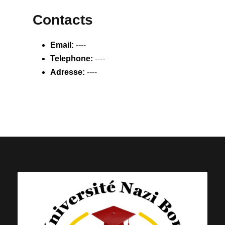
Contacts
Email:
----
Telephone:
----
Adresse:
----