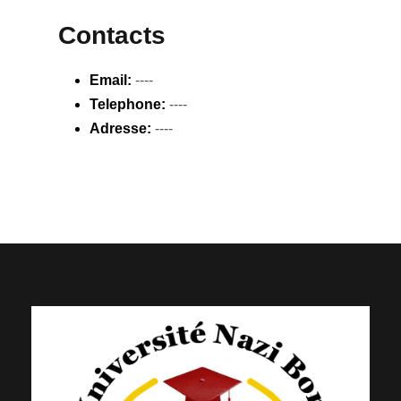
Contacts
Email:
----
Telephone:
----
Adresse:
----