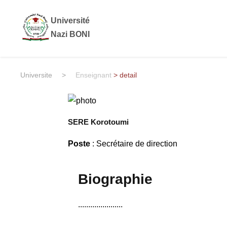
Université
Nazi BONI
Universite
>
Enseignant
> detail
SERE Korotoumi
Poste
: Secrétaire de direction
Biographie
......................