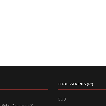
ETABLISSEMENTS (1/2)
CUB
 Bobo-Dioulasso 01