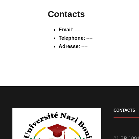
Contacts
Email:
----
Telephone:
----
Adresse:
----
CONTACTS
01 BP 1091