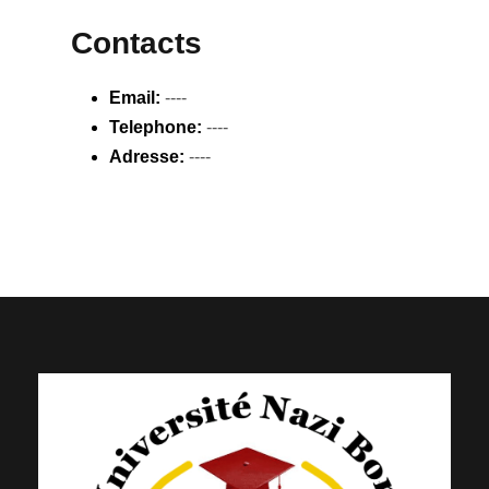
Contacts
Email:
----
Telephone:
----
Adresse:
----