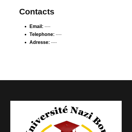
Contacts
Email:
----
Telephone:
----
Adresse:
----