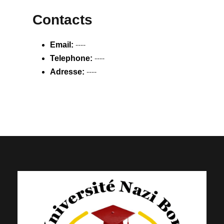
Contacts
Email:
----
Telephone:
----
Adresse:
----