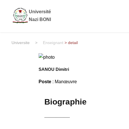
Université
Nazi BONI
Universite
>
Enseignant
> detail
SANOU Dimitri
Poste
: Manœuvre
Biographie
......................