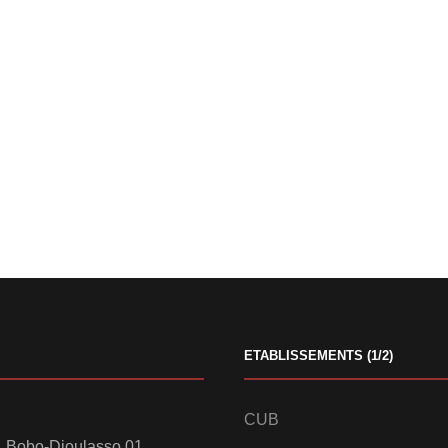
ETABLISSEMENTS (1/2)
CUB
 Bobo-Dioulasso 01