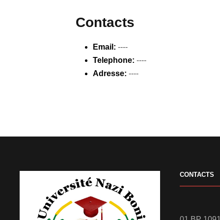
Contacts
Email:
----
Telephone:
----
Adresse:
----
CONTACTS
01 BP 1091