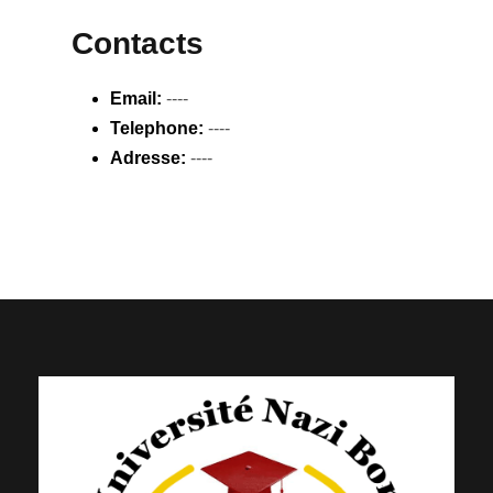
Contacts
Email:
----
Telephone:
----
Adresse:
----