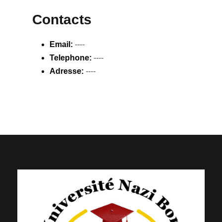
Contacts
Email:
----
Telephone:
----
Adresse:
----