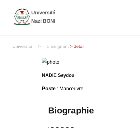
Université
Nazi BONI
Universite
>
Enseignant
> detail
NADIE Seydou
Poste
: Manœuvre
Biographie
......................