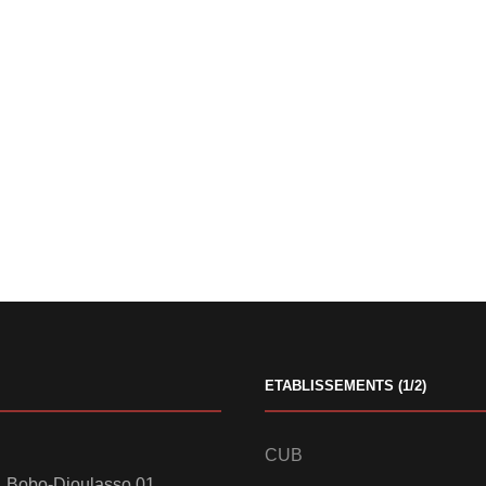
ETABLISSEMENTS (1/2)
CUB
 Bobo-Dioulasso 01