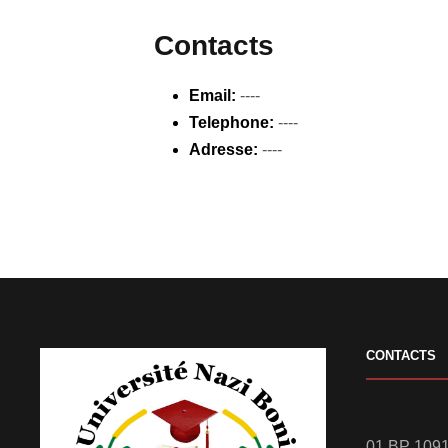
Contacts
Email:
----
Telephone:
----
Adresse:
----
CONTACTS
01 BP 1091