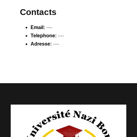
Contacts
Email:
----
Telephone:
----
Adresse:
----