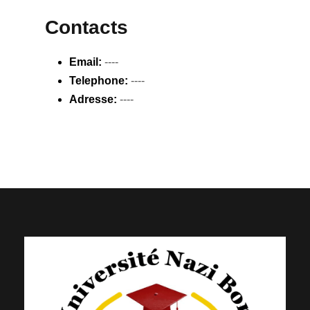
Contacts
Email:
----
Telephone:
----
Adresse:
----