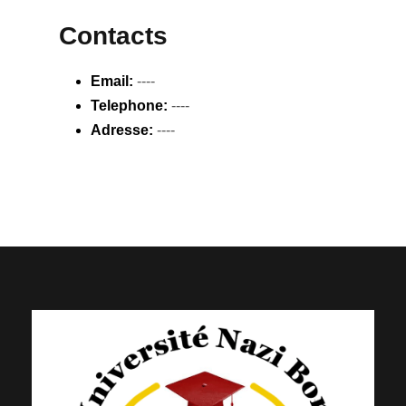
Contacts
Email:
----
Telephone:
----
Adresse:
----