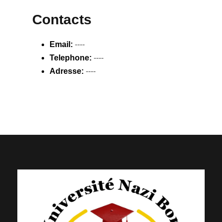
Contacts
Email:
----
Telephone:
----
Adresse:
----