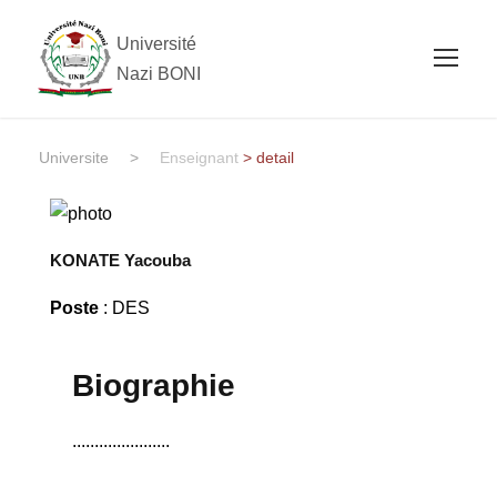
Université
Nazi BONI
Universite
>
Enseignant
> detail
KONATE Yacouba
Poste
: DES
Biographie
......................