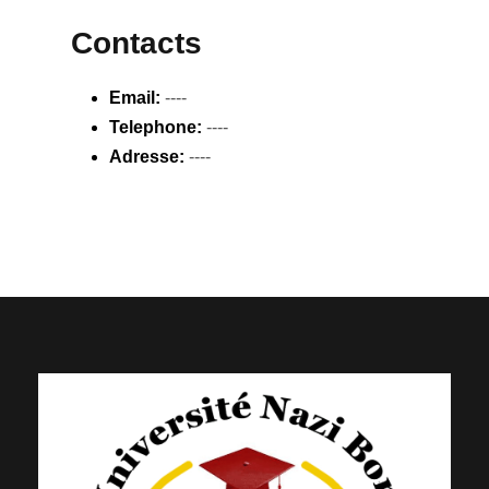
Contacts
Email:
----
Telephone:
----
Adresse:
----