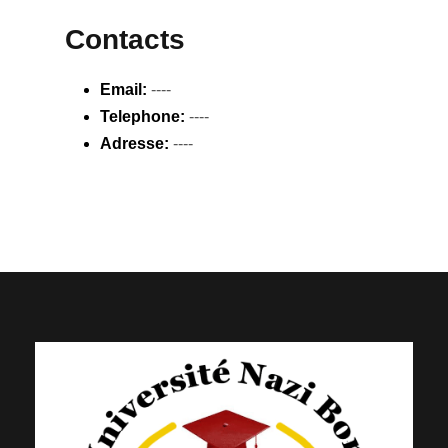
Contacts
Email:
----
Telephone:
----
Adresse:
----