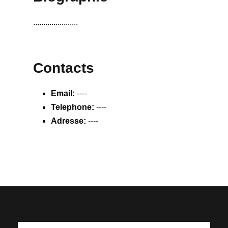
......................
Contacts
Email:
----
Telephone:
----
Adresse:
----