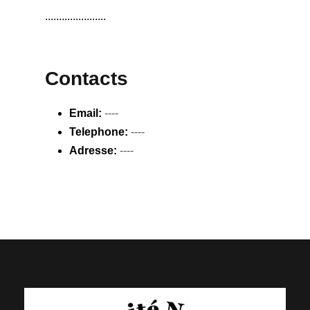
......................
Contacts
Email:
----
Telephone:
----
Adresse:
----