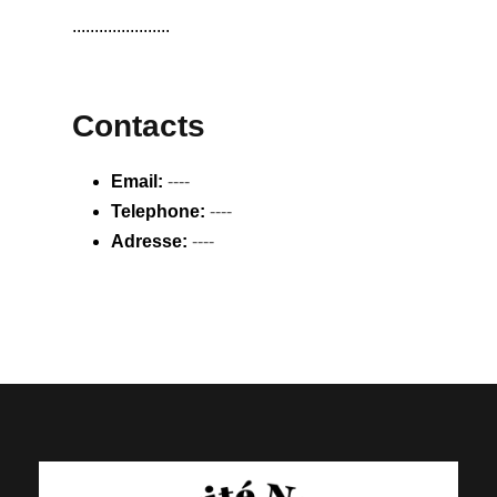
......................
Contacts
Email:
----
Telephone:
----
Adresse:
----