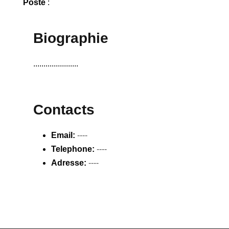
Poste
:
Biographie
......................
Contacts
Email:
----
Telephone:
----
Adresse:
----