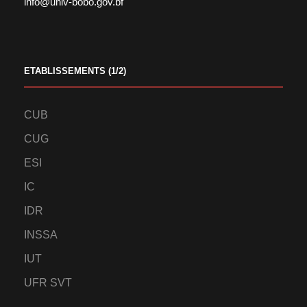
info@univ-bobo.gov.bf
ETABLISSEMENTS (1/2)
CUB
CUG
ESI
IC
IDR
INSSA
IUT
UFR SVT