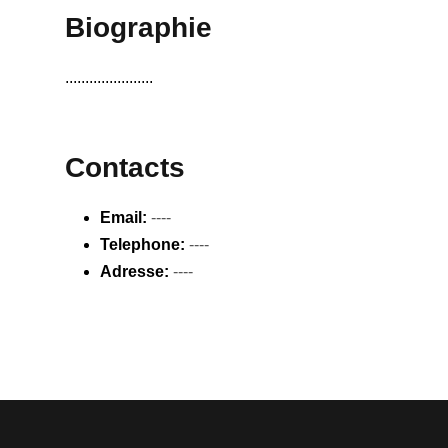
Biographie
......................
Contacts
Email:
----
Telephone:
----
Adresse:
----