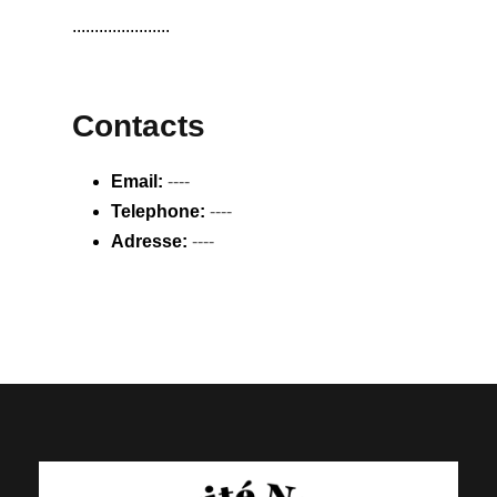
......................
Contacts
Email:
----
Telephone:
----
Adresse:
----