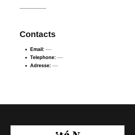
......................
Contacts
Email:
----
Telephone:
----
Adresse:
----