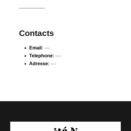
......................
Contacts
Email:
----
Telephone:
----
Adresse:
----