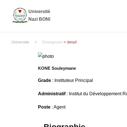
Université
Nazi BONI
Universite
>
Enseignant
> detail
KONE Souleymane
Grade
: Instituteur Principal
Administratif
: Institut du Développement R
Poste
: Agent
Biographie