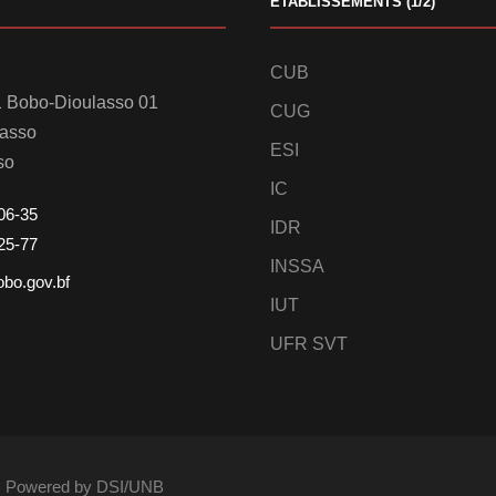
ETABLISSEMENTS (1/2)
CUB
 Bobo-Dioulasso 01
CUG
lasso
ESI
so
IC
06-35
IDR
25-77
INSSA
obo.gov.bf
IUT
UFR SVT
és. Powered by DSI/UNB