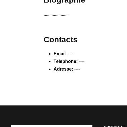
......................
Contacts
Email:
----
Telephone:
----
Adresse:
----