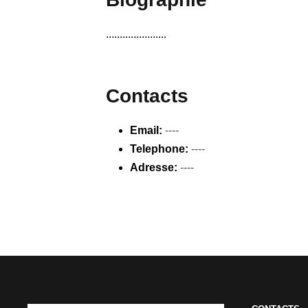
......................
Contacts
Email:
----
Telephone:
----
Adresse:
----