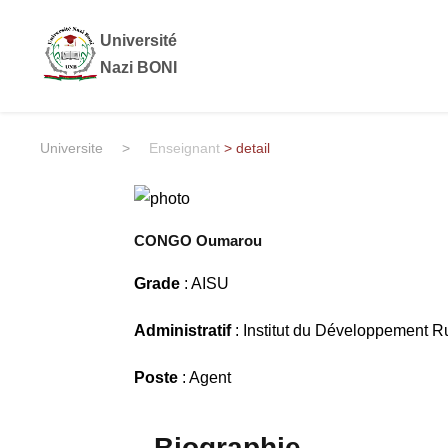
Université
Nazi BONI
Universite
>
Enseignant
> detail
CONGO Oumarou
Grade
: AISU
Administratif
: Institut du Développement R
Poste
: Agent
Biographie