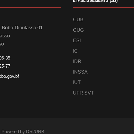
ETABLISSEMENTS (1/2)
CUB
 Bobo-Dioulasso 01
CUG
lasso
ESI
so
IC
06-35
IDR
25-77
INSSA
obo.gov.bf
IUT
UFR SVT
és. Powered by DSI/UNB