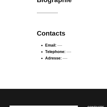
......................
Contacts
Email:
----
Telephone:
----
Adresse:
----