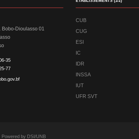
ETABLISSEMENTS (1/2)
CUB
 Bobo-Dioulasso 01
CUG
lasso
ESI
so
IC
06-35
IDR
25-77
INSSA
obo.gov.bf
IUT
UFR SVT
és. Powered by DSI/UNB