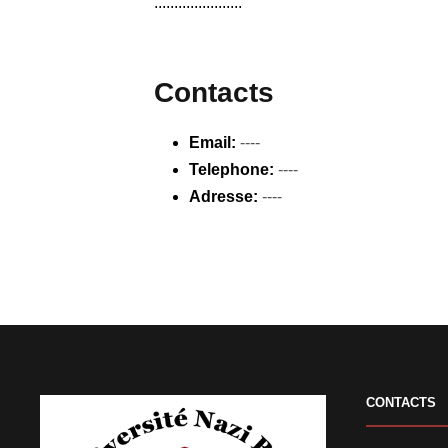
......................
Contacts
Email:
----
Telephone:
----
Adresse:
----
CONTACTS