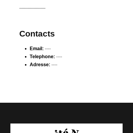
......................
Contacts
Email:
----
Telephone:
----
Adresse:
----