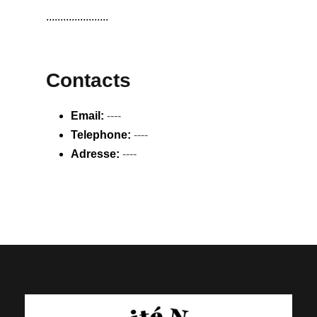
......................
Contacts
Email:
----
Telephone:
----
Adresse:
----