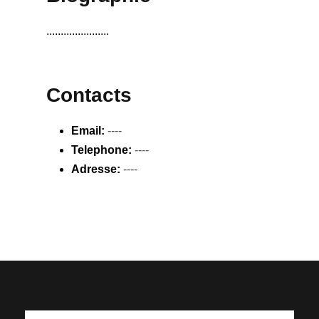
......................
Contacts
Email:
----
Telephone:
----
Adresse:
----